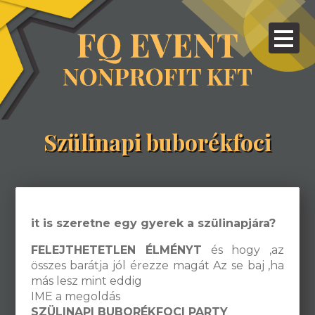
Szülinapi buborékfoci
it is szeretne egy gyerek a szülinapjára?
FELEJTHETETLEN ÉLMÉNYT
és hogy ,az
összes barátja jól érezze magát Az se baj ,ha
más lesz mint eddig
IME a megoldás
SZÜLINAPI BUBORÉKFOCI PARTY