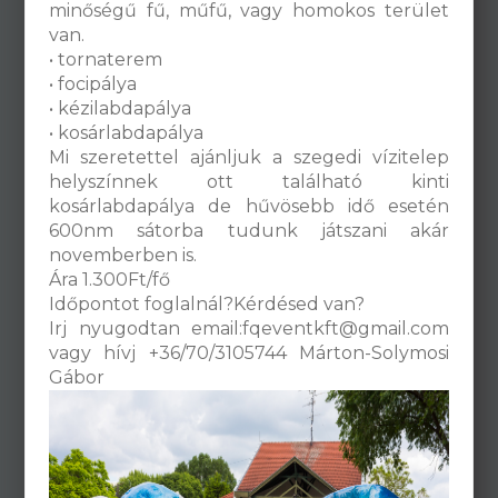
minőségű fű, műfű, vagy homokos terület
van.
• tornaterem
• focipálya
• kézilabdapálya
• kosárlabdapálya
Mi szeretettel ajánljuk a szegedi vízitelep
helyszínnek ott található kinti
kosárlabdapálya de hűvösebb idő esetén
600nm sátorba tudunk játszani akár
novemberben is.
Ára 1.300Ft/fő
Időpontot foglalnál?Kérdésed van?
Irj nyugodtan email:fqeventkft@gmail.com
vagy hívj +36/70/3105744 Márton-Solymosi
Gábor