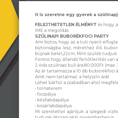
it is szeretne egy gyerek a szülinapj
FELEJTHETETLEN ÉLMÉNYT
és hogy ,a
IME a megoldás
SZÜLINAPI BUBORÉKFOCI PARTY
Ami biztos, hogy az a tuti nyerő elfo
biztonságba lesz, mérethez illő bubo
bújnak bele1,22cm. Mint szülők tudjuk h
Fontos hogy állandó fertőtlenítés van 
2 órás szülinapi buli ára:80.000Ft (max :
Az ár tartalmazza a 10 db buborékfoci á
Amit nem tartalmaz: a helyszín árát
Lehet bárhol a szabadban ahol megfele
• tornaterem
• focipálya
• kézilabdapálya
• kosárlabdapálya
Mi szeretettel ajánljuk a szegedi víz
tudunk játszani akár novemberben is.