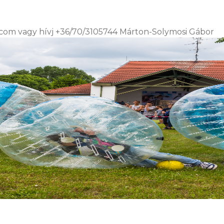
.com vagy hívj +36/70/3105744 Márton-Solymosi Gábor