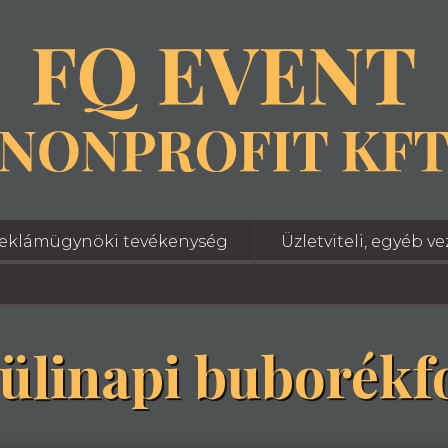
eklámügynöki tevékenység
Üzletviteli, egyéb v
ülinapi buborékf