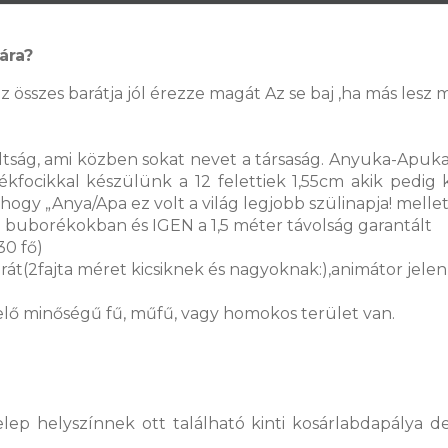
ára?
z összes barátja jól érezze magát Az se baj ,ha más lesz 
glaltság, ami közben sokat nevet a társaság. Anyuka-
rékfocikkal készülünk a 12 felettiek 1,55cm akik pedi
ogy „Anya/Apa ez volt a világ legjobb szülinapja! melle
a buborékokban és IGEN a 1,5 méter távolság garantált
30 fő)
rát(2fajta méret kicsiknek és nagyoknak:),animátor jelen
lő minőségű fű, műfű, vagy homokos terület van.
itelep helyszínnek ott található kinti kosárlabdapály