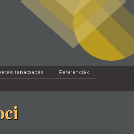
ezetési tanácsadás
Referenciák
oci