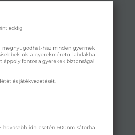
mint eddig
Apuka megnyugodhat-hisz minden gyermek
g kisebbek ők a gyerekméretű labdákba
tt éppoly fontos a gyerekek biztonsága!
létét és játékvezetését.
a de hűvösebb idő esetén 600nm sátorba