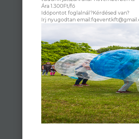
Ára 1.300Ft/fő
Időpontot foglalnál?Kérdésed van?
Irj nyugodtan email:fqeventkft@gmail