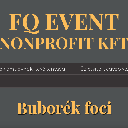
eklámügynöki tevékenység
Üzletviteli, egyéb v
Buborék foci